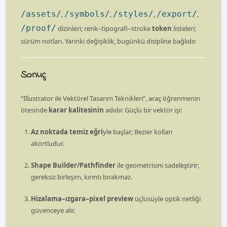
/assets/
/symbols/
/styles/
/export/
,
,
,
,
/proof/
dizinleri; renk–tipografi–stroke
token
listeleri;
sürüm notları. Yarınki değişiklik, bugünkü disipline bağlıdır.
Sonuç
“Illustrator ile Vektörel Tasarım Teknikleri”, araç öğrenmenin
ötesinde
karar kalitesinin
adıdır. Güçlü bir vektör işi:
Az noktada temiz eğri
yle başlar; Bezier kolları
akortludur.
Shape Builder/Pathfinder
ile geometrisini sadeleştirir;
gereksiz birleşim, kırıntı bırakmaz.
Hizalama–ızgara–pixel preview
üçlüsüyle optik netliği
güvenceye alır.