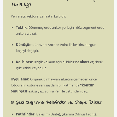
Temiz Eğri
Pen aracı, vektörel zanaatın kalbidir.
Takti̇k:
Dönemeçlerde ankor yerleştir; düz segmentlerde
ankersiz uzat.
Dönüşüm:
Convert Anchor Point ile keskin/düzgün
köşeyi değiştir.
Kol hizası:
Bitişik kolların açısını birbirine
akort
et; “kırık
ışık” etkisi kaybolur.
Uygulama:
Organik bir hayvan silüetini çizmeden önce
fotoğrafın üstüne yarı saydam bir katmanda
“kontur
omurgası”
eskizi yap; sonra Pen ile üstünden geç.
3) Şekil Oluşturma: Pathfinder vs. Shape Builder
Pathfinder:
Birleşim (Unite), çıkarma (Minus Front),