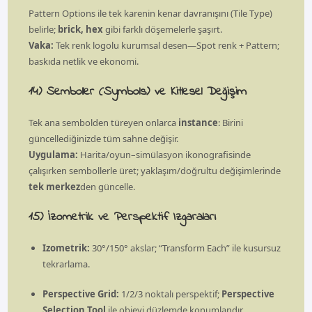
Pattern Options ile tek karenin kenar davranışını (Tile Type)
belirle;
brick, hex
gibi farklı döşemelerle şaşırt.
Vaka:
Tek renk logolu kurumsal desen—Spot renk + Pattern;
baskıda netlik ve ekonomi.
14) Semboller (Symbols) ve Kitlesel Değişim
Tek ana sembolden türeyen onlarca
instance
: Birini
güncellediğinizde tüm sahne değişir.
Uygulama:
Harita/oyun–simülasyon ikonografisinde
çalışırken sembollerle üret; yaklaşım/doğrultu değişimlerinde
tek merkez
den güncelle.
15) İzometrik ve Perspektif Izgaraları
Izometrik:
30°/150° akslar; “Transform Each” ile kusursuz
tekrarlama.
Perspective Grid:
1/2/3 noktalı perspektif;
Perspective
Selection Tool
ile objeyi düzlemde konumlandır.