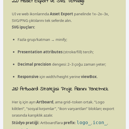
22) Asset Export ve SVG Temizliği
UI ve web ikonlarında
Asset Export
panelinde 1x–2x–3x,
SVG/PNG çıktılarını tek seferde alın.
SVG ipuçları:
Fazla grup/katman → minify;
Presentation attributes
(stroke/fill) tercih;
Decimal precision
dengesi: 2–3 çoğu zaman yeter;
Responsive
için width/height yerine
viewBox
.
23) Artboard Stratejisi: Proje Alanını Yönetmek
Her iş için ayrı
Artboard
, ama grid–token ortak. “Logo
kilitleri”, “sosyal kırpımlar”, “ikon varyantları” blokları; export
sırasında karışıklık azalır.
logo_
icon_
Stüdyo pratiği:
Artboard’lara
prefix
:
,
,