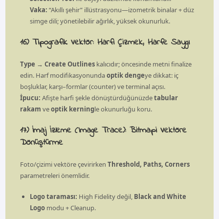
Vaka:
“Akıllı şehir” illüstrasyonu—izometrik binalar + düz
simge dili; yönetilebilir ağırlık, yüksek okunurluk.
16) Tipografik Vektör: Harfi Çizmek, Harfe Saygı
Type → Create Outlines
kalıcıdır; öncesinde metni finalize
edin. Harf modifikasyonunda
optik denge
ye dikkat: iç
boşluklar, karşı–formlar (counter) ve terminal açısı.
İpucu:
Afişte harfi şekle dönüştürdüğünüzde
tabular
rakam
ve
optik kerning
le okunurluğu koru.
17) İmaj İzleme (Image Trace): Bitmapi Vektöre
Dönüştürme
Foto/çizimi vektöre çevirirken
Threshold, Paths, Corners
parametreleri önemlidir.
Logo taraması:
High Fidelity değil,
Black and White
Logo
modu + Cleanup.