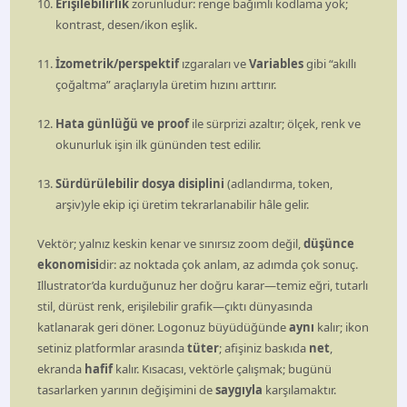
Erişilebilirlik
zorunludur: renge bağımlı kodlama yok;
kontrast, desen/ikon eşlik.
İzometrik/perspektif
ızgaraları ve
Variables
gibi “akıllı
çoğaltma” araçlarıyla üretim hızını arttırır.
Hata günlüğü ve proof
ile sürprizi azaltır; ölçek, renk ve
okunurluk işin ilk gününden test edilir.
Sürdürülebilir dosya disiplini
(adlandırma, token,
arşiv)yle ekip içi üretim tekrarlanabilir hâle gelir.
Vektör; yalnız keskin kenar ve sınırsız zoom değil,
düşünce
ekonomisi
dir: az noktada çok anlam, az adımda çok sonuç.
Illustrator’da kurduğunuz her doğru karar—temiz eğri, tutarlı
stil, dürüst renk, erişilebilir grafik—çıktı dünyasında
katlanarak geri döner. Logonuz büyüdüğünde
aynı
kalır; ikon
setiniz platformlar arasında
tüter
; afişiniz baskıda
net
,
ekranda
hafif
kalır. Kısacası, vektörle çalışmak; bugünü
tasarlarken yarının değişimini de
saygıyla
karşılamaktır.