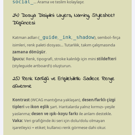
social_
… Arama ve teslim kolaylaşır.
24) Dosya Disiplini: Layers, Naming, Stylesheet
Düşüncesi
_guide
_ink
_shadow
Katman adları (
,
,
), sembol–fırça
isimleri, renk paleti dosyası… Tutarlılık, takım çalışmasında
zamana dönüşür
.
İpucu:
Renk, tipografi, stroke kalınlığı için mini
stildefteri
(styleguide artboard’ı) oluşturun.
25) Renk Körlüğü ve Erişilebilirlik: Sadece Renge
Güvenme
Kontrast
(WCAG mantığına yaklaşan),
desen/farklı çizgi
tipleri
ve
ikon eşlik
şart. Haritalarda yalnız kırmızı–yeşile
yaslanma;
desen ve ışık–koyu farkı
ile anlam destekle.
Vaka:
Veri grafiğinde iki seri için dolu/dolu olmayan
işaretleyici + etiket; kullanıcı renk görmese dahi okur.