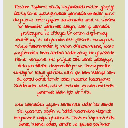
Tasarım Yaptırma
olarak, hayalinizdeki mekanı gerçeğe
dönüştürme yolculuğunuzda yanınızda olmaktan gurur
duyuyoruz. İster yaşam alanlarınızda sıcak ve samimi
bir atmosfer yaratmak isteyin, ister iş yerinizde
profesyonel ve etkileyici bir ortam oluşturmayı
hedefleyin, her ihtiyacınıza özel çözümler sunuyoruz.
Mobilya tasarımından iç mekan düzenlemesine, konut
projelerinden ticari alanlara kadar geniş bir yelpazede
hizmet veriyoruz. Her projeye özel olarak yaklaşıyor,
detayları titizlikle değerlendiriyor ve fonksiyonellikle
estetiği bir araya getirerek sizin için hem kullanışlı hem
de görsel olarak tatmin edici mekanlar tasarlıyoruz.
Sıradanlıktan uzak, sizi ve tarzınızı yansıtan mekanlar
yaratmak bizim için bir tutku.
Web sitenizden yaşam alanlarınıza kadar her alanda
sizi yansıtan, özgün ve kaliteli tasarımlara ulaşmak
istiyorsanız doğru yerdesiniz.
Tasarım Yaptırma
ekibi
olarak, kullanıcı odaklı, estetik ve işlevsel çözümler