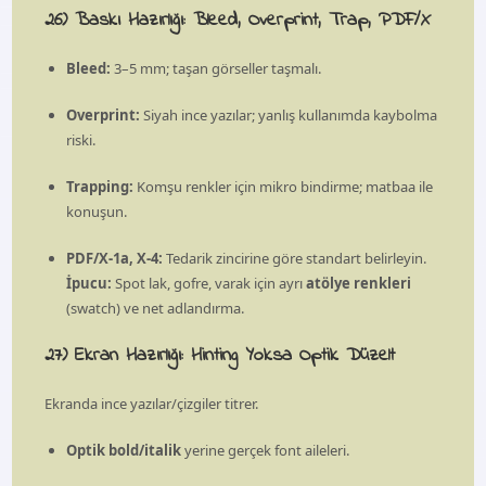
26) Baskı Hazırlığı: Bleed, Overprint, Trap, PDF/X
Bleed:
3–5 mm; taşan görseller taşmalı.
Overprint:
Siyah ince yazılar; yanlış kullanımda kaybolma
riski.
Trapping:
Komşu renkler için mikro bindirme; matbaa ile
konuşun.
PDF/X-1a, X-4:
Tedarik zincirine göre standart belirleyin.
İpucu:
Spot lak, gofre, varak için ayrı
atölye renkleri
(swatch) ve net adlandırma.
27) Ekran Hazırlığı: Hinting Yoksa Optik Düzelt
Ekranda ince yazılar/çizgiler titrer.
Optik bold/italik
yerine gerçek font aileleri.