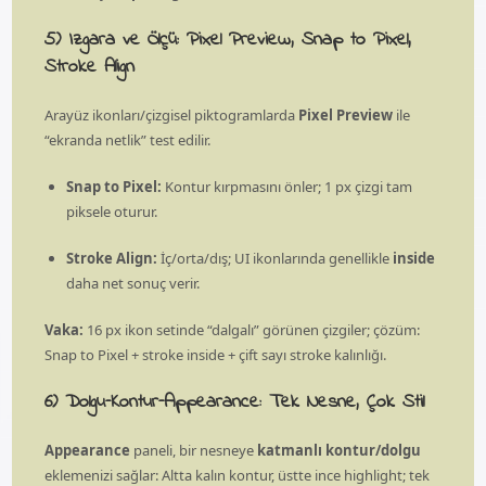
5) Izgara ve Ölçü: Pixel Preview, Snap to Pixel,
Stroke Align
Arayüz ikonları/çizgisel piktogramlarda
Pixel Preview
ile
“ekranda netlik” test edilir.
Snap to Pixel:
Kontur kırpmasını önler; 1 px çizgi tam
piksele oturur.
Stroke Align:
İç/orta/dış; UI ikonlarında genellikle
inside
daha net sonuç verir.
Vaka:
16 px ikon setinde “dalgalı” görünen çizgiler; çözüm:
Snap to Pixel + stroke inside + çift sayı stroke kalınlığı.
6) Dolgu–Kontur–Appearance: Tek Nesne, Çok Stil
Appearance
paneli, bir nesneye
katmanlı kontur/dolgu
eklemenizi sağlar: Altta kalın kontur, üstte ince highlight; tek