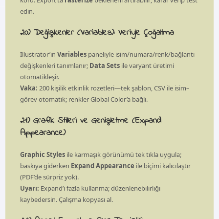
edin.
20) Değişkenler (Variables): Veriyle Çoğaltma
Illustrator’ın
Variables
paneliyle isim/numara/renk/bağlantı
değişkenleri tanımlanır;
Data Sets
ile varyant üretimi
otomatikleşir.
Vaka:
200 kişilik etkinlik rozetleri—tek şablon, CSV ile isim–
görev otomatik; renkler Global Color’a bağlı.
21) Grafik Stilleri ve Genişletme (Expand
Appearance)
Graphic Styles
ile karmaşık görünümü tek tıkla uygula;
baskıya giderken
Expand Appearance
ile biçimi kalıcılaştır
(PDF’de sürpriz yok).
Uyarı:
Expand’ı fazla kullanma; düzenlenebilirliği
kaybedersin. Çalışma kopyası al.