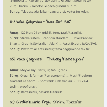
(Symbols) → Pattern yol dokuları → Gradient Mesh ile tek
vurgu hacim → Recolor ile gece/gündüz sürümü.
Sonuç:
Tek dosyada iki kampanya; arşiv ve teslim kolay.
34) Vaka Çalışması – “İkon Seti (UI)”
Amaç:
120 ikon; 24 px grid; iki tema (açık/karanlık).
Süreç:
Stroke sistemi + cap/join standardı → Pixel Preview +
Snap → Graphic Styles (light/dark) → Asset Export 1x/2x/SVG.
Sonuç:
Platformlar arası netlik; tema değişiminde tek tık.
35) Vaka Çalışması – “Ambalaj İllüstrasyonu”
Amaç:
Meyve suyu serisi; üç tat–üç renk.
Süreç:
Organik formlar (Pen economy) → Mesh/Freeform
Gradient ile hacim → Spot renk + lak alanları → PDF/X-4
teslim; proof onayı.
Sonuç:
Rafta netlik, baskıda tutarlılık.
36) Sürdürülebilirlik: Arşiv, Sürüm, Token’lar