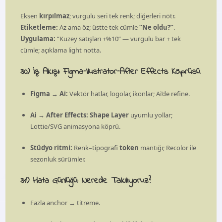
Eksen
kırpılmaz
; vurgulu seri tek renk; diğerleri nötr.
Etiketleme:
Az ama öz; üstte tek cümle
“Ne oldu?”
.
Uygulama:
“Kuzey satışları +%10” — vurgulu bar + tek
cümle; açıklama light notta.
30) İş Akışı: Figma–Illustrator–After Effects Köprüsü
Figma → Ai:
Vektör hatlar, logolar, ikonlar; Ai’de refine.
Ai → After Effects:
Shape Layer
uyumlu yollar;
Lottie/SVG animasyona köprü.
Stüdyo ritmi:
Renk–tipografi
token
mantığı; Recolor ile
sezonluk sürümler.
31) Hata Günlüğü: Nerede Takılıyoruz?
Fazla anchor → titreme.