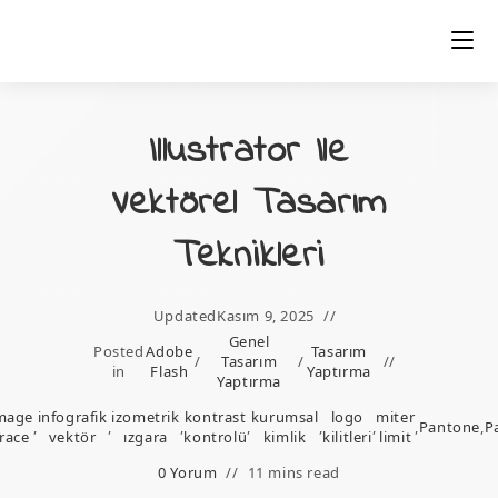
Skip
to
content
Illustrator Ile
Vektörel Tasarım
Teknikleri
Updated
Kasım 9, 2025
Genel
Posted
Adobe
Tasarım
/
Tasarım
/
in
Flash
Yaptırma
Yaptırma
mage
infografik
izometrik
kontrast
kurumsal
logo
miter
,
,
,
,
,
,
,
Pantone
,
P
race
vektör
ızgara
kontrolü
kimlik
kilitleri
limit
0 Yorum
11 mins read