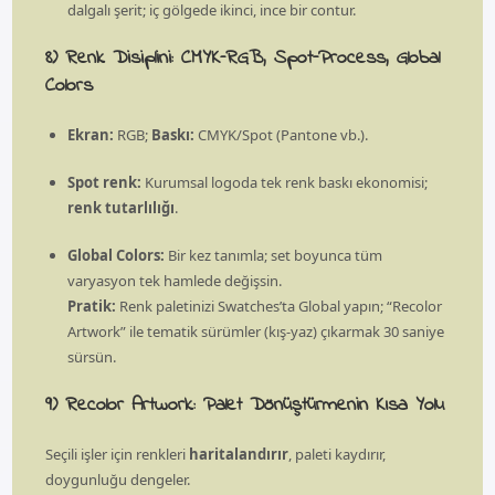
dalgalı şerit; iç gölgede ikinci, ince bir contur.
8) Renk Disiplini: CMYK–RGB, Spot–Process, Global
Colors
Ekran:
RGB;
Baskı:
CMYK/Spot (Pantone vb.).
Spot renk:
Kurumsal logoda tek renk baskı ekonomisi;
renk tutarlılığı
.
Global Colors:
Bir kez tanımla; set boyunca tüm
varyasyon tek hamlede değişsin.
Pratik:
Renk paletinizi Swatches’ta Global yapın; “Recolor
Artwork” ile tematik sürümler (kış-yaz) çıkarmak 30 saniye
sürsün.
9) Recolor Artwork: Palet Dönüştürmenin Kısa Yolu
Seçili işler için renkleri
haritalandırır
, paleti kaydırır,
doygunluğu dengeler.