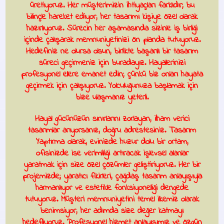
üretiyoruz. Her müşterimizin ihtiyaçları farklıdır; bu
bilinçle hareket ediyor, her tasarımı kişiye özel olarak
hazırlıyoruz. Sürecin her aşamasında sizinle iş birliği
içinde çalışarak memnuniyetinizi ön planda tutuyoruz.
Hedefiniz ne olursa olsun, birlikte başarılı bir tasarım
süreci geçirmeniz için buradayız. Hayallerinizi
profesyonel ellere emanet edin; çünkü biz onları hayata
geçirmek için çalışıyoruz. Yolculuğunuza başlamak için
bize ulaşmanız yeterli.
Hayal gücünüzün sınırlarını zorlayan, ilham verici
tasarımlar arıyorsanız, doğru adrestesiniz.
Tasarım
Yaptırma
olarak, evinizde huzur dolu bir ortam,
ofisinizde ise verimliliği artıracak işlevsel alanlar
yaratmak için size özel çözümler geliştiriyoruz. Her bir
projemizde; yaratıcı fikirleri, çağdaş tasarım anlayışıyla
harmanlıyor ve estetikle fonksiyonelliği dengede
tutuyoruz. Müşteri memnuniyetini temel ilkemiz olarak
benimsiyor, her adımda size değer katmayı
hedefliyoruz. Profesyonel hizmet anlayışımız ve özgün