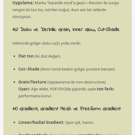
Uygulama:
Marka “karanlık mod”a geçti—Recolor ile vurgu
rengini iki ton kıs, nötrleri soğut, ikon seti bir seferde
dönüşsün.
10) Doku ve Derinlik: Grain, Inner Glow, Cut–Shade
Vektörde gölge–doku üçlü yolla verilir:
Flat ton
(iki düz değer).
Cut–Shade
(ikinci tonla keskin gölge; postere benzer).
Grain/Texture
(Appearance ile non-destructive).
Uyarı:
Ağır efekt, PDF/SVG’de şişkinlik; sade
ton farkı
performansı korur.
11) Gradient, Gradient Mesh ve Freeform Gradient
Linear/Radial Gradient:
Spot ışık, hacim.