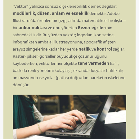
“Vektör” yalnızca sonsuz ölçeklenebilirlik demek değildir;
modülerlik, düzen, anlam ve esneklik
demektir. Adobe
Illustrator’da üretilen bir çizgi, aslında matematiksel bir ilişki—
bir
ankor noktası
ve onu yöneten
Bezier eğrileri
nin
sahnedeki izidir. Bu yüzden vektör; logodan ikon setine,
infografikten ambalaj illüstrasyonuna, tipografik afişten
arayüz simgelerine kadar her yerde
netlik
ve
kontrol
sağlar.
Raster (piksel) görseller büyüdükçe çözünürlüğünü
kaybederken, vektörler her ölçekte
tane vermeden
kalır;
baskıda renk yönetimi kolaylaşır, ekranda dosyalar hafif kalır,
animasyonda ise yollar (paths) doğrudan hareketin iskeletine
dönüşür.