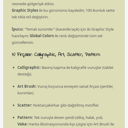
nesnede gölge/ışık etkisi.
Graphic Styles
ile bu görünümü kaydedin; 100 ikonluk sette
tek tıkla stil değiştirin.
İpucu:
“Temalı sürümler” (karanlık/açık) için iki Graphic Style
hazırlayın;
Global Colors
ile renk değişiminde tüm set
güncellensin.
7) Fırçalar: Calligraphic, Art, Scatter, Pattern
Calligraphic:
Basınç/sapma ile kaligrafik vuruşlar (tablet
desteği).
Art Brush:
Vuruş boyunca esneyen sanat fırçası (şeritler,
kıvrımlar).
Scatter:
Nokta/çakıl/kar gibi dağıtılmış motifler.
Pattern:
Tek vuruşla desen şeridi (dikiş, halat, yol).
Vaka:
Harita illüstrasyonunda kıyı çizgisi için Art Brush ile