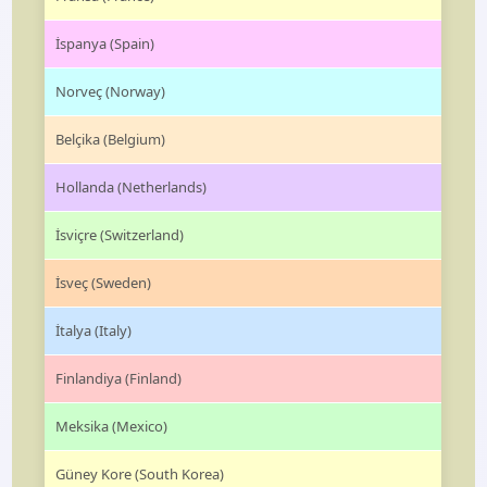
İspanya (Spain)
Norveç (Norway)
Belçika (Belgium)
Hollanda (Netherlands)
İsviçre (Switzerland)
İsveç (Sweden)
İtalya (Italy)
Finlandiya (Finland)
Meksika (Mexico)
Güney Kore (South Korea)