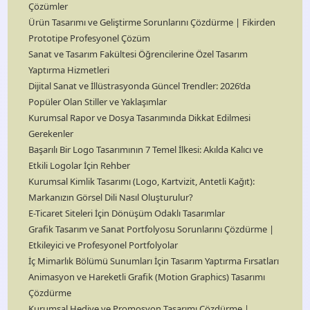
Çözümler
Ürün Tasarımı ve Geliştirme Sorunlarını Çözdürme | Fikirden
Prototipe Profesyonel Çözüm
Sanat ve Tasarım Fakültesi Öğrencilerine Özel Tasarım
Yaptırma Hizmetleri
Dijital Sanat ve İllüstrasyonda Güncel Trendler: 2026’da
Popüler Olan Stiller ve Yaklaşımlar
Kurumsal Rapor ve Dosya Tasarımında Dikkat Edilmesi
Gerekenler
Başarılı Bir Logo Tasarımının 7 Temel İlkesi: Akılda Kalıcı ve
Etkili Logolar İçin Rehber
Kurumsal Kimlik Tasarımı (Logo, Kartvizit, Antetli Kağıt):
Markanızın Görsel Dili Nasıl Oluşturulur?
E-Ticaret Siteleri İçin Dönüşüm Odaklı Tasarımlar
Grafik Tasarım ve Sanat Portfolyosu Sorunlarını Çözdürme |
Etkileyici ve Profesyonel Portfolyolar
İç Mimarlık Bölümü Sunumları İçin Tasarım Yaptırma Fırsatları
Animasyon ve Hareketli Grafik (Motion Graphics) Tasarımı
Çözdürme
Kurumsal Hediye ve Promosyon Tasarımı Çözdürme |