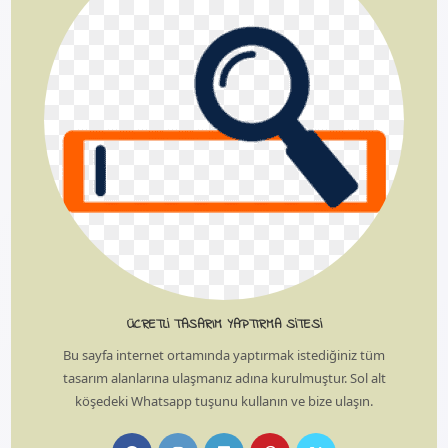
ÜCRETLI TASARIM YAPTIRMA SITESI
Bu sayfa internet ortamında yaptırmak istediğiniz tüm
tasarım alanlarına ulaşmanız adına kurulmuştur. Sol alt
köşedeki Whatsapp tuşunu kullanın ve bize ulaşın.
Opens
Opens
Opens
Opens
Opens