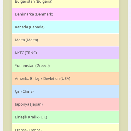
Bulgaristan (Bulgaria)
Danimarka (Denmark)
Kanada (Canada)
Malta (Malta)
KKTC (TRNC)
Yunanistan (Greece)
Amerika Birleşik Devletleri (USA)
Çin (China)
Japonya (Japan)
Birleşik Krallık (UK)
Fransa (France)