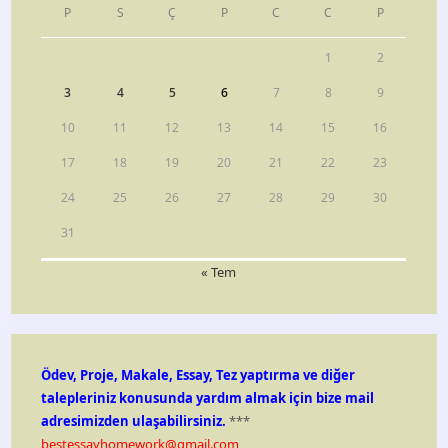
P
S
Ç
P
C
C
P
1
2
3
4
5
6
7
8
9
10
11
12
13
14
15
16
17
18
19
20
21
22
23
24
25
26
27
28
29
30
31
« Tem
Ödev, Proje, Makale, Essay, Tez yaptırma ve diğer
talepleriniz konusunda yardım almak için bize mail
adresimizden ulaşabilirsiniz.
***
bestessayhomework@gmail.com