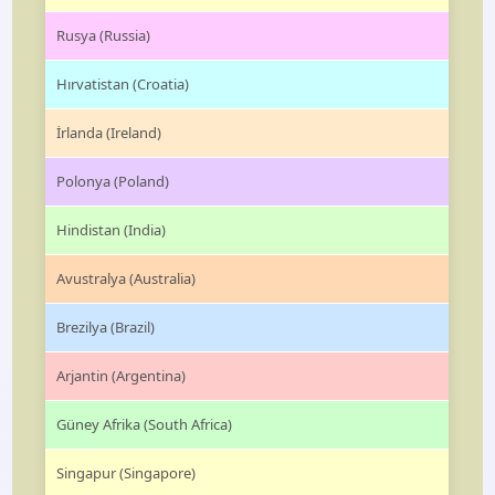
Rusya (Russia)
Hırvatistan (Croatia)
İrlanda (Ireland)
Polonya (Poland)
Hindistan (India)
Avustralya (Australia)
Brezilya (Brazil)
Arjantin (Argentina)
Güney Afrika (South Africa)
Singapur (Singapore)