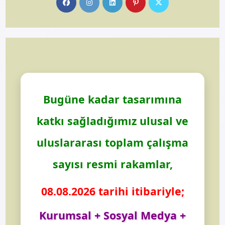
in
in
in
in
in
a
a
a
a
a
new
new
new
new
new
tab
tab
tab
tab
tab
Bugüne kadar tasarımına
katkı sağladığımız ulusal ve
uluslararası toplam çalışma
sayısı resmi rakamlar,
08.08.2026 tarihi itibariyle;
Kurumsal + Sosyal Medya +