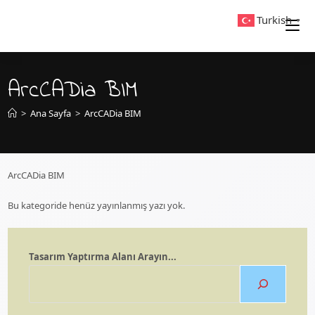
Skip
Turkish
▼
to
content
ArcCADia BIM
>
Ana Sayfa
>
ArcCADia BIM
ArcCADia BIM
Bu kategoride henüz yayınlanmış yazı yok.
Tasarım Yaptırma Alanı Arayın...