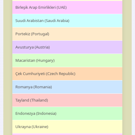
Birleşik Arap Emirlikleri (UAE)
Suudi Arabistan (Saudi Arabia)
Portekiz (Portugal)
Avusturya (Austria)
Macaristan (Hungary)
Çek Cumhuriyeti (Czech Republic)
Romanya (Romania)
Tayland (Thailand)
Endonezya (Indonesia)
Ukrayna (Ukraine)