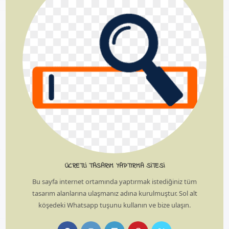
ÜCRETLI TASARIM YAPTIRMA SITESI
Bu sayfa internet ortamında yaptırmak istediğiniz tüm
tasarım alanlarına ulaşmanız adına kurulmuştur. Sol alt
köşedeki Whatsapp tuşunu kullanın ve bize ulaşın.
Opens
Opens
Opens
Opens
Opens