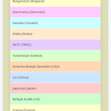
Bulgaristan (Bulgaria)
Danimarka (Denmark)
Kanada (Canada)
Malta (Malta)
KKTC (TRNC)
Yunanistan (Greece)
Amerika Birleşik Devletleri (USA)
Çin (China)
Japonya (Japan)
Birleşik Krallık (UK)
Fransa (France)