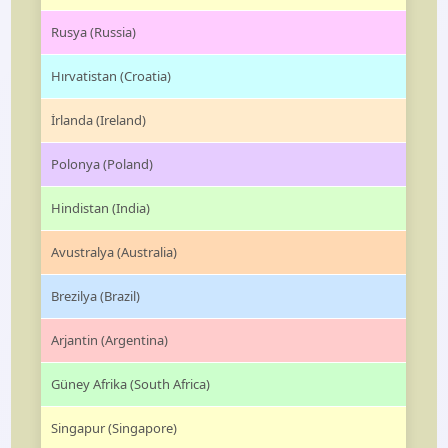
Rusya (Russia)
Hırvatistan (Croatia)
İrlanda (Ireland)
Polonya (Poland)
Hindistan (India)
Avustralya (Australia)
Brezilya (Brazil)
Arjantin (Argentina)
Güney Afrika (South Africa)
Singapur (Singapore)