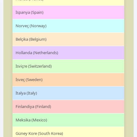
İspanya (Spain)
Norveç (Norway)
Belçika (Belgium)
Hollanda (Netherlands)
İsviçre (Switzerland)
İsveç (Sweden)
İtalya (Italy)
Finlandiya (Finland)
Meksika (Mexico)
Güney Kore (South Korea)