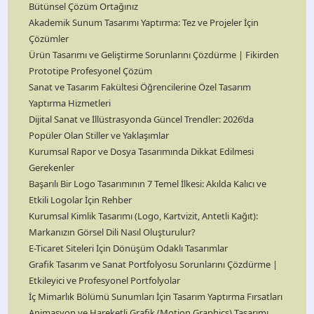
Bütünsel Çözüm Ortağınız
Akademik Sunum Tasarımı Yaptırma: Tez ve Projeler İçin
Çözümler
Ürün Tasarımı ve Geliştirme Sorunlarını Çözdürme | Fikirden
Prototipe Profesyonel Çözüm
Sanat ve Tasarım Fakültesi Öğrencilerine Özel Tasarım
Yaptırma Hizmetleri
Dijital Sanat ve İllüstrasyonda Güncel Trendler: 2026’da
Popüler Olan Stiller ve Yaklaşımlar
Kurumsal Rapor ve Dosya Tasarımında Dikkat Edilmesi
Gerekenler
Başarılı Bir Logo Tasarımının 7 Temel İlkesi: Akılda Kalıcı ve
Etkili Logolar İçin Rehber
Kurumsal Kimlik Tasarımı (Logo, Kartvizit, Antetli Kağıt):
Markanızın Görsel Dili Nasıl Oluşturulur?
E-Ticaret Siteleri İçin Dönüşüm Odaklı Tasarımlar
Grafik Tasarım ve Sanat Portfolyosu Sorunlarını Çözdürme |
Etkileyici ve Profesyonel Portfolyolar
İç Mimarlık Bölümü Sunumları İçin Tasarım Yaptırma Fırsatları
Animasyon ve Hareketli Grafik (Motion Graphics) Tasarımı