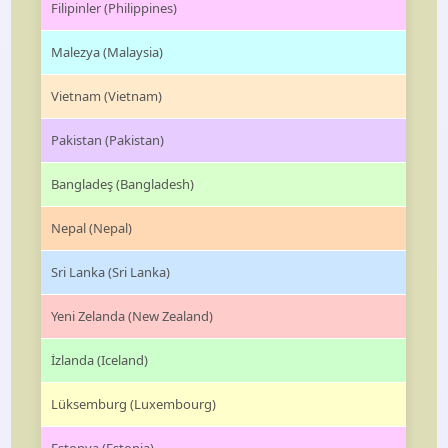
Filipinler (Philippines)
Malezya (Malaysia)
Vietnam (Vietnam)
Pakistan (Pakistan)
Bangladeş (Bangladesh)
Nepal (Nepal)
Sri Lanka (Sri Lanka)
Yeni Zelanda (New Zealand)
İzlanda (Iceland)
Lüksemburg (Luxembourg)