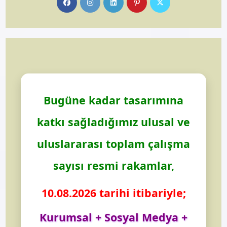
in
in
in
in
in
a
a
a
a
a
new
new
new
new
new
tab
tab
tab
tab
tab
Bugüne kadar tasarımına
katkı sağladığımız ulusal ve
uluslararası toplam çalışma
sayısı resmi rakamlar,
10.08.2026 tarihi itibariyle;
Kurumsal + Sosyal Medya +