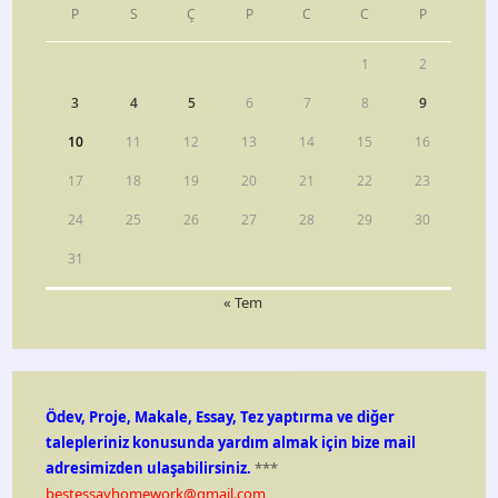
P
S
Ç
P
C
C
P
1
2
3
4
5
6
7
8
9
10
11
12
13
14
15
16
17
18
19
20
21
22
23
24
25
26
27
28
29
30
31
« Tem
Ödev, Proje, Makale, Essay, Tez yaptırma ve diğer
talepleriniz konusunda yardım almak için bize mail
adresimizden ulaşabilirsiniz.
***
bestessayhomework@gmail.com